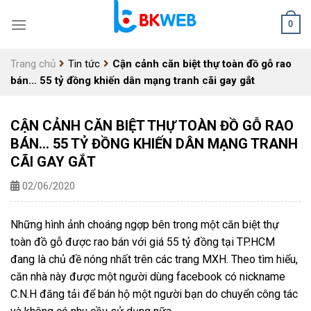
Skip
0
to
content
Trang chủ
Tin tức
Cận cảnh căn biệt thự toàn đồ gỗ rao
bán… 55 tỷ đồng khiến dân mạng tranh cãi gay gắt
CẬN CẢNH CĂN BIỆT THỰ TOÀN ĐỒ GỖ RAO
BÁN… 55 TỶ ĐỒNG KHIẾN DÂN MẠNG TRANH
CÃI GAY GẮT
02/06/2020
Những hình ảnh choáng ngợp bên trong một căn biệt thự
toàn đồ gỗ được rao bán với giá 55 tỷ đồng tại TP.HCM
đang là chủ đề nóng nhất trên các trang MXH. Theo tìm hiểu,
căn nhà này được một người dùng facebook có nickname
C.N.H đăng tải để bán hộ một người bạn do chuyển công tác