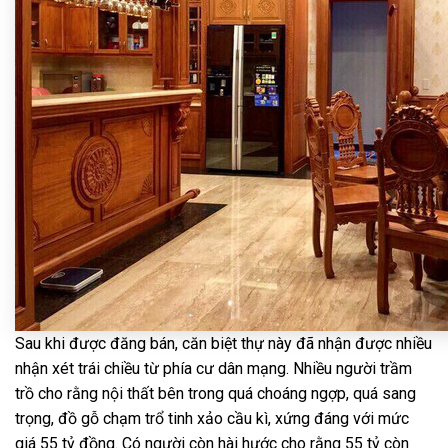
Sau khi được đăng bán, căn biệt thự này đã nhận được nhiều
nhận xét trái chiều từ phía cư dân mạng. Nhiều người trầm
trồ cho rằng nội thất bên trong quá choáng ngợp, quá sang
trọng, đồ gỗ chạm trổ tinh xảo cầu kì, xứng đáng với mức
giá 55 tỷ đồng. Có người còn hài hước cho rằng 55 tỷ còn