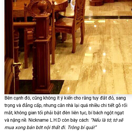
Bên cạnh đó, cũng không ít ý kiến cho rằng tuy đắt đỏ, sang
trọng và đẳng cấp, nhưng căn nhà lại quá nhiều chi tiết gỗ rối
mắt, không gian tối phải bật đèn liên tục, bí bách ngột ngạt
và nặng nề. Nickname L.H.D còn bày cách:
“Nếu là tớ, tớ sẽ
mua xong bán bớt nội thất đi. Trông bí quá!”