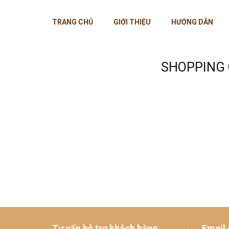
Skip
to
TRANG CHỦ
GIỚI THIỆU
HƯỚNG DẪN
content
SHOPPING
Tư vấn hỗ trợ khách hàng
Email 