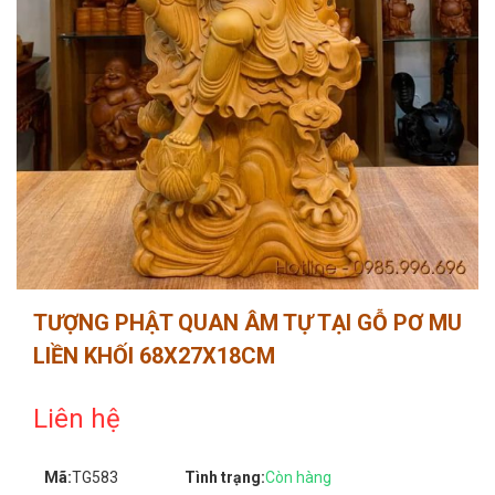
TƯỢNG PHẬT QUAN ÂM TỰ TẠI GỖ PƠ MU
LIỀN KHỐI 68X27X18CM
Liên hệ
Mã:
TG583
Tình trạng:
Còn hàng