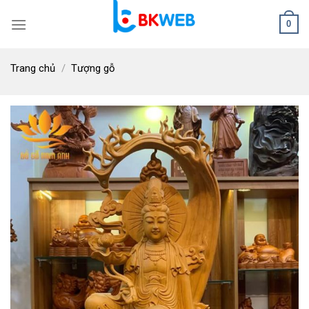
Skip
0
to
content
Trang chủ
/
Tượng gỗ